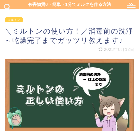
有害物質0・簡単・1分でミルクを作る方法
ミルトン
＼ミルトンの使い方！／消毒前の洗浄
～乾燥完了までガッツリ教えます♪
2023年8月12日