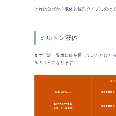
それはなぜか？液体と錠剤タイプに分け
ミルトン液体
まず下記一覧表に目を通していただけた
ルカリ性になります。
成分
原液11000ppm
次亜塩素酸ナ
液体500ppm希釈
次亜塩素酸ナ
（手指・皮ふ消毒用）