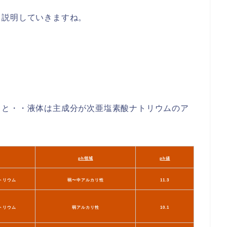
て説明していきますね。
らと・・液体は主成分が次亜塩素酸ナトリウムのア
ph領域
ph値
トリウム
弱〜中アルカリ性
11.3
トリウム
弱アルカリ性
10.1