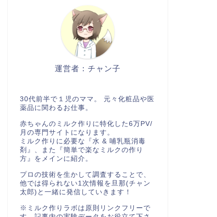
運営者：チャン子
30代前半で１児のママ。 元々化粧品や医
薬品に関わるお仕事。
赤ちゃんのミルク作りに特化した6万PV/
月の専門サイトになります。
ミルク作りに必要な『水 & 哺乳瓶消毒
剤』、また『簡単で楽なミルクの作り
方』をメインに紹介。
プロの技術を生かして調査することで、
他では得られない1次情報を旦那(チャン
太郎)と一緒に発信していきます！
※ミルク作りラボは原則リンクフリーで
す。記事内の実験データをお役立て下さ