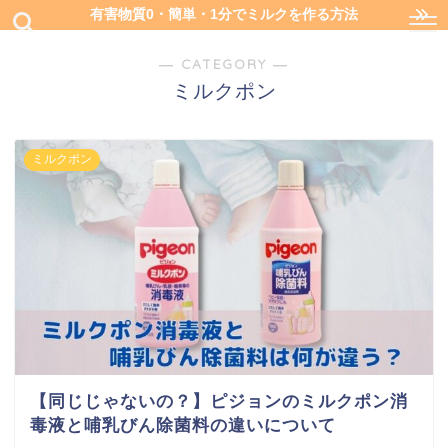
有害物質0・簡単・1分でミルクを作る方法
― CATEGORY ―
ミルクポン
ミルクポン
【同じじゃないの？】ピジョンのミルクポン消
毒液と哺乳びん除菌料の違いについて