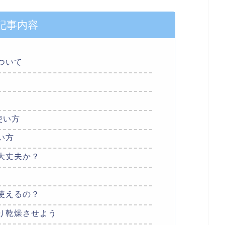
記事内容
ついて
使い方
い方
大丈夫か？
使えるの？
り乾燥させよう