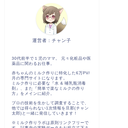
運営者：チャン子
30代前半で１児のママ。 元々化粧品や医
薬品に関わるお仕事。
赤ちゃんのミルク作りに特化した6万PV/
月の専門サイトになります。
ミルク作りに必要な『水 & 哺乳瓶消毒
剤』、また『簡単で楽なミルクの作り
方』をメインに紹介。
プロの技術を生かして調査することで、
他では得られない1次情報を旦那(チャン
太郎)と一緒に発信していきます！
※ミルク作りラボは原則リンクフリーで
す。記事内の実験データをお役立て下さ