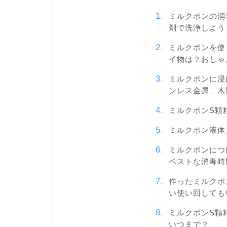
ミルクポンの消
剤で洗浄しよう
ミルクポンを使
イ物は？おしゃ
ミルクポンに浸
ンレス金属、木製
ミルクポンS顆
ミルクポン液体
ミルクポンにつ
ベストな消毒時
作ったミルクポ
い使い回しても
ミルクポンS顆
いつまで？