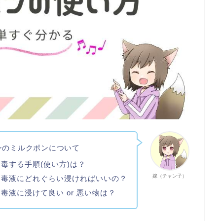
ンのミルクポンについて
消毒する手順(使い方)は？
嫁（チャン子）
消毒液にどれぐらい浸ければいいの？
消毒液に浸けて良い or 悪い物は？