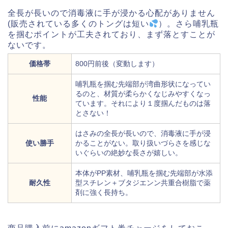
全長が長いので消毒液に手が浸かる心配がありません
(販売されている多くのトングは短い
）。さら哺乳瓶
を掴むポイントが工夫されており、まず落とすことが
ないです。
価格帯
800円前後（変動します）
哺乳瓶を掴む先端部が湾曲形状になってい
るのと、材質が柔らかくなじみやすくなっ
性能
ています。それにより１度掴んだものは落
とさない！
はさみの全長が長いので、消毒液に手が浸
使い勝手
かることがない。取り扱いづらさを感じな
いぐらいの絶妙な長さが嬉しい。
本体がPP素材、哺乳瓶を掴む先端部が水添
耐久性
型スチレン＋ブタジエンン共重合樹脂で薬
剤に強く長持ち。