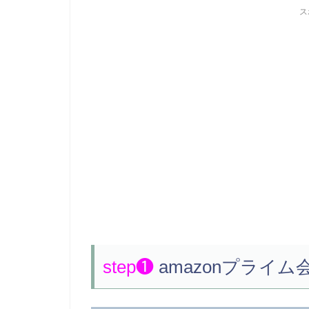
ス
step❶
amazonプライ