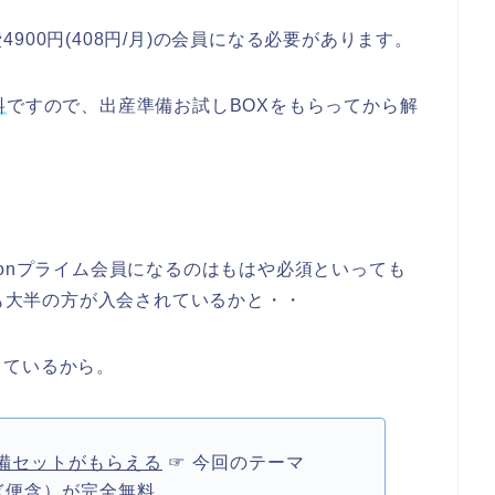
00円(408円/月)の会員になる必要があります。
料
ですので、出産準備お試しBOXをもらってから解
zonプライム会員になるのはもはや必須といっても
も大半の方が入会されているかと・・
しているから。
備セットがもらえる
☞ 今回のテーマ
急ぎ便含）が完全無料