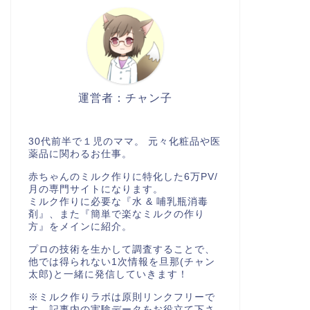
運営者：チャン子
30代前半で１児のママ。 元々化粧品や医
薬品に関わるお仕事。
赤ちゃんのミルク作りに特化した6万PV/
月の専門サイトになります。
ミルク作りに必要な『水 & 哺乳瓶消毒
剤』、また『簡単で楽なミルクの作り
方』をメインに紹介。
プロの技術を生かして調査することで、
他では得られない1次情報を旦那(チャン
太郎)と一緒に発信していきます！
※ミルク作りラボは原則リンクフリーで
す。記事内の実験データをお役立て下さ