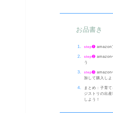
お品書き
amaz
step❶
amaz
step❷
う
amaz
step❸
加して購入しよ
まとめ：子育てを
ジストリの出産
しよう！