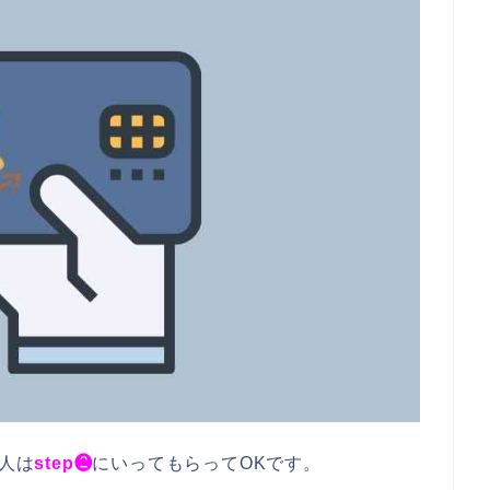
る人は
step❷
にいってもらってOKです。