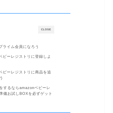
CLOSE
onプライム会員になろう
onベビーレジストリに登録しよ
onベビーレジストリに商品を追
う
するならamazonベビーレ
準備お試しBOXを必ずゲット