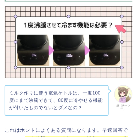
ミルク作りに使う電気ケトルは、一度100
度にまで沸騰できて、80度に冷やせる機能
嫁（チャン
が付いたものでないとダメなの？
子）
これはホントによくある質問になります。早速回答で