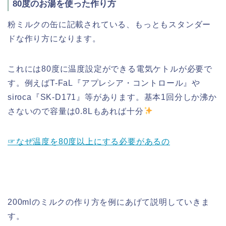
80度のお湯を使った作り方
粉ミルクの缶に記載されている、もっともスタンダー
ドな作り方になります。
これには80度に温度設定ができる電気ケトルが必要で
す。例えばT-FaL『アプレシア・コントロール』や
siroca『SK-D171』等があります。基本1回分しか沸か
さないので容量は0.8Lもあれば十分
☞なぜ温度を80度以上にする必要があるの
200mlのミルクの作り方を例にあげて説明していきま
す。