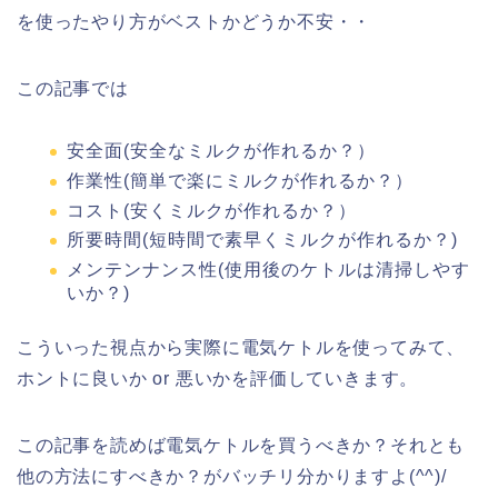
を使ったやり方がベストかどうか不安・・
この記事では
安全面(安全なミルクが作れるか？）
作業性(簡単で楽にミルクが作れるか？）
コスト(安くミルクが作れるか？）
所要時間(短時間で素早くミルクが作れるか？)
メンテンナンス性(使用後のケトルは清掃しやす
いか？)
こういった視点から実際に電気ケトルを使ってみて、
ホントに良いか or 悪いかを評価していきます。
この記事を読めば電気ケトルを買うべきか？それとも
他の方法にすべきか？がバッチリ分かりますよ(^^)/