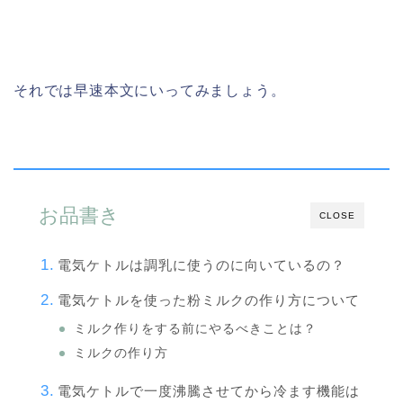
それでは早速本文にいってみましょう。
お品書き
CLOSE
電気ケトルは調乳に使うのに向いているの？
電気ケトルを使った粉ミルクの作り方について
ミルク作りをする前にやるべきことは？
ミルクの作り方
電気ケトルで一度沸騰させてから冷ます機能は