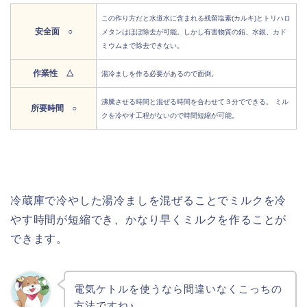
この作り方だと水道水に含まれる残留塩素(カルキ)とトリハロ
安全面 ○
メタンはほぼ除去が可能。しかし有害物質の鉛、水銀、カド
ミウムまで除去できない。
作業性 △
湯冷ましを作る必要があるので面倒。
沸騰させる時間と混ぜる時間を合わせて３分でできる。 ミル
所要時間 ○
クを冷やす工程がないので時間短縮が可能。
冷蔵庫で冷やした湯冷ましを混ぜることでミルクを冷
やす時間が短縮でき、かなり早くミルクを作ることが
できます。
電気ケトルを使うなら間違いなくこっちの
方法ですね♪