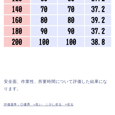
安全面、作業性、所要時間について評価した結果にな
ります。
評価基準：◎優秀 ○良い △少し劣る ×劣る