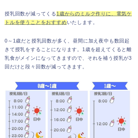
授乳回数が減ってくる
1歳からのミルク作りに、電気ケ
トルを使うことをおすすめ
いたします。
0～1歳だと授乳回数が多く、昼間に加え夜中も数回起
きて授乳をすることになります。1歳を超えてくると離
乳食がメインになってきますので、それを補う授乳が3
回だけと段々回数が減ってきます。