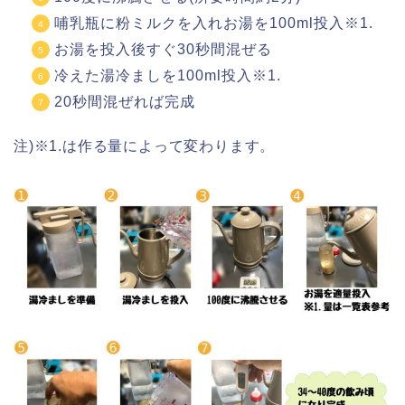
哺乳瓶に粉ミルクを入れお湯を100ml投入※1.
お湯を投入後すぐ30秒間混ぜる
冷えた湯冷ましを100ml投入※1.
20秒間混ぜれば完成
注)※1.は作る量によって変わります。