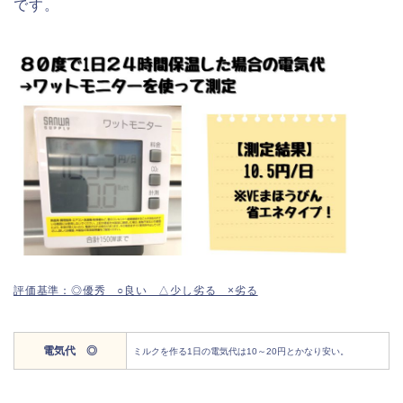
です。
評価基準：◎優秀 ○良い △少し劣る ×劣る
電気代 ◎
ミルクを作る1日の電気代は10～20円とかなり安い。