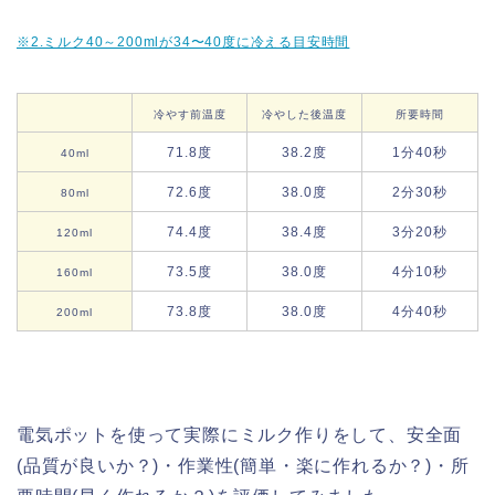
※2.ミルク40～200mlが34〜40度に冷える目安時間
冷やす前温度
冷やした後温度
所要時間
71.8度
38.2度
1分40秒
40ml
72.6度
38.0度
2分30秒
80ml
74.4度
38.4度
3分20秒
120ml
73.5度
38.0度
4分10秒
160ml
73.8度
38.0度
4分40秒
200ml
電気ポットを使って実際にミルク作りをして、安全面
(品質が良いか？)・作業性(簡単・楽に作れるか？)・所