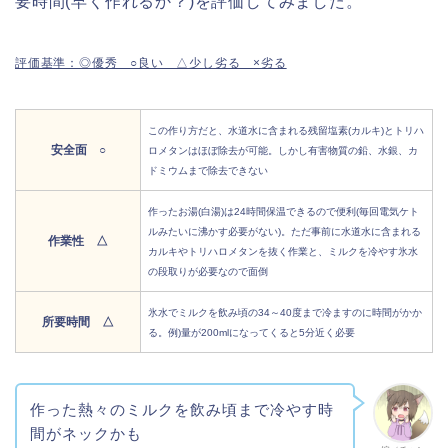
要時間(早く作れるか？)を評価してみました。
評価基準：◎優秀 ○良い △少し劣る ×劣る
この作り方だと、水道水に含まれる残留塩素(カルキ)とトリハ
安全面 ○
ロメタンはほぼ除去が可能。しかし有害物質の鉛、水銀、カ
ドミウムまで除去できない
作ったお湯(白湯)は24時間保温できるので便利(毎回電気ケト
ルみたいに沸かす必要がない)。ただ事前に水道水に含まれる
作業性 △
カルキやトリハロメタンを抜く作業と、ミルクを冷やす氷水
の段取りが必要なので面倒
氷水でミルクを飲み頃の34～40度まで冷ますのに時間がかか
所要時間 △
る。例)量が200mlになってくると5分近く必要
作った熱々のミルクを飲み頃まで冷やす時
間がネックかも