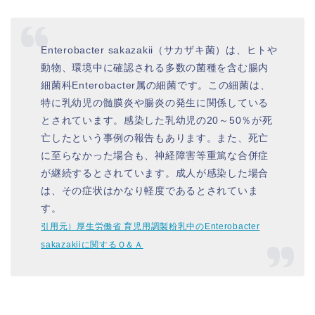
Enterobacter sakazakii
（サカザキ菌）は、ヒトや
動物、環境中に確認される多数の菌種を含む腸内
細菌科Enterobacter属の細菌です。この細菌は、
特に乳幼児の髄膜炎や腸炎の発生に関係している
とされています。感染した乳幼児の20～50％が死
亡したという事例の報告もあります。また、死亡
に至らなかった場合も、神経障害等重篤な合併症
が継続するとされています。成人が感染した場合
は、その症状はかなり軽度であるとされていま
す。
引用元）厚生労働省 育児用調製粉乳中の
Enterobacter
sakazakii
に関するＱ＆Ａ