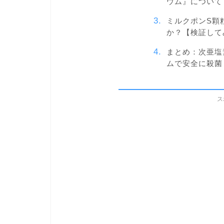
ウム』について
ミルクポンS顆
か？【検証して
まとめ：次亜塩
ムで安全に殺菌
ス