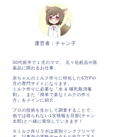
運営者：チャン子
30代前半で１児のママ。 元々化粧品や医
薬品に関わるお仕事。
赤ちゃんのミルク作りに特化した6万PV/
月の専門サイトになります。
ミルク作りに必要な『水 & 哺乳瓶消毒
剤』、また『簡単で楽なミルクの作り
方』をメインに紹介。
プロの技術を生かして調査することで、
他では得られない1次情報を旦那(チャン
太郎)と一緒に発信していきます！
※ミルク作りラボは原則リンクフリーで
す。記事内の実験データをお役立て下さ