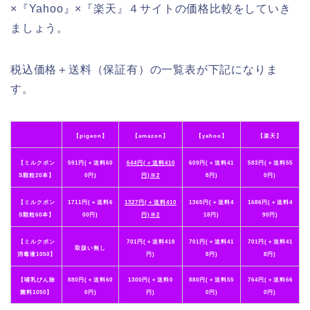
×『Yahoo』×『楽天』４サイトの価格比較をしていき
ましょう。
税込価格＋送料（保証有）の一覧表が下記になりま
す。
【pigeon】
【amazon】
【yahoo】
【楽天】
【ミルクポン
591円(＋送料60
644円(＋送料410
609円(＋送料41
583円(＋送料55
S顆粒20本】
0円)
円)※2
8円)
0円)
【ミルクポン
1711円(＋送料6
1327円(＋送料410
1365円(＋送料4
1686円(＋送料4
S顆粒60本】
00円)
円)※2
18円)
90円)
【ミルクポン
701円(＋送料418
701円(＋送料41
701円(＋送料41
取扱い無し
消毒液1050】
円)
8円)
8円)
【哺乳びん除
880円(＋送料60
1300円(＋送料0
880円(＋送料55
764円(＋送料66
菌料1050】
0円)
円)
0円)
0円)