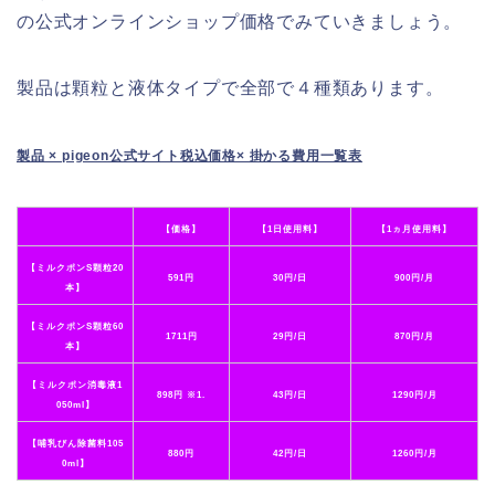
の公式オンラインショップ価格でみていきましょう。
製品は顆粒と液体タイプで全部で４種類あります。
製品 × pigeon公式サイト税込価格× 掛かる費用一覧表
【価格】
【1日使用料】
【1ヵ月使用料】
【ミルクポンS顆粒20
591円
30円/日
900円/月
本】
【ミルクポンS顆粒60
1711円
29円/日
870円/月
本】
【ミルクポン消毒液1
898円 ※1.
43円/日
1290円/月
050ml】
【哺乳びん除菌料105
880円
42円/日
1260円/月
0ml】