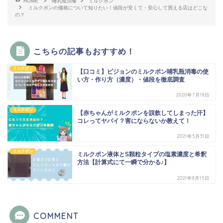
HOME
哺乳瓶消毒
ミルクポン
ミルクポンの価格について知りたい！値段が安くて・安心して買える店はどこな
の？
こちらの記事もおすすめ！
ミルクポン
【口コミ】ピジョンのミルクポン哺乳瓶消毒の使
い方・作り方（濃度）・値段を徹底調査
2020年7月18日
ミルクポン
【赤ちゃんがミルクポンを誤飲してしまった汗】
コレってヤバイ？害にならないか教えて！
2021年5月31日
ミルクポン
ミルクポン液体とS顆粒タイプの塩素濃度と希釈
方法【計算式にて一瞬で分かる♪】
2021年8月15日
COMMENT