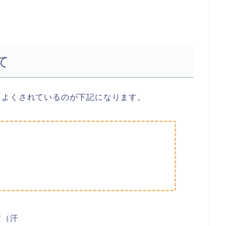
て
によくされているのが下記になります。
す（汗