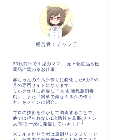
運営者：チャン子
30代前半で１児のママ。 元々化粧品や医
薬品に関わるお仕事。
赤ちゃんのミルク作りに特化した6万PV/
月の専門サイトになります。
ミルク作りに必要な『水 & 哺乳瓶消毒
剤』、また『簡単で楽なミルクの作り
方』をメインに紹介。
プロの技術を生かして調査することで、
他では得られない1次情報を旦那(チャン
太郎)と一緒に発信していきます！
※ミルク作りラボは原則リンクフリーで
す。記事内の実験データをお役立て下さ