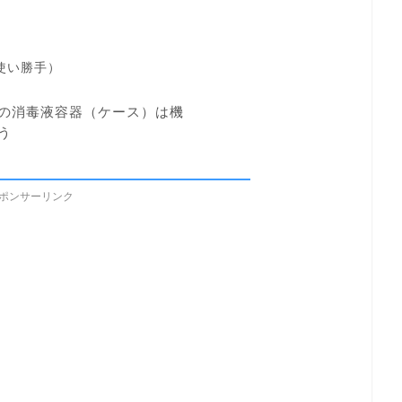
使い勝手）
の消毒液容器（ケース）は機
う
ポンサーリンク