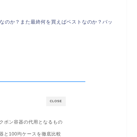
メなのか？また最終何を買えばベストなのか？バッ
CLOSE
クポン容器の代用となるもの
器と100均ケースを徹底比較