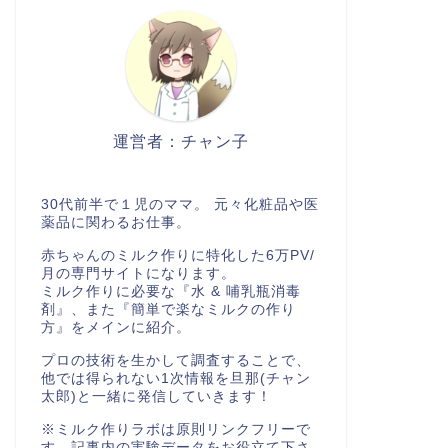
運営者：チャン子
30代前半で１児のママ。 元々化粧品や医
薬品に関わるお仕事。
赤ちゃんのミルク作りに特化した6万PV/
月の専門サイトになります。
ミルク作りに必要な『水 & 哺乳瓶消毒
剤』、また『簡単で楽なミルクの作り
方』をメインに紹介。
プロの技術を生かして調査することで、
他では得られない1次情報を旦那(チャン
太郎)と一緒に発信していきます！
※ミルク作りラボは原則リンクフリーで
す。記事内の実験データをお役立て下さ