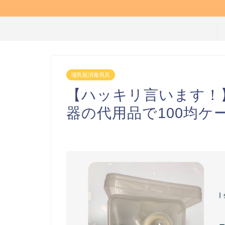
哺乳瓶消毒用具
【ハッキリ言います！
器の代用品で100均ケ