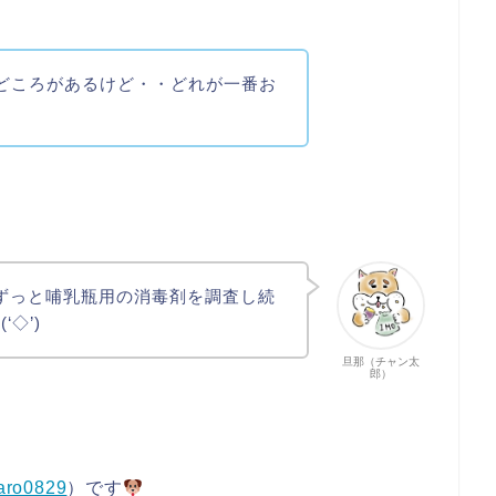
どころがあるけど・・どれが一番お
ずっと哺乳瓶用の消毒剤を調査し続
◇’)ゞ
旦那（チャン太
郎）
aro0829
）です