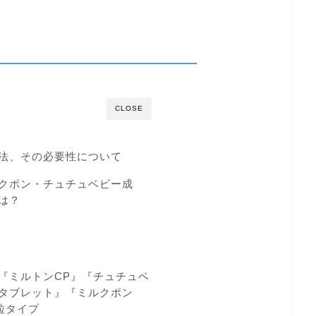
CLOSE
法、その必要性について
クポン・チュチュベビー成
は？
『ミルトンCP』『チュチュベ
タブレット』『ミルクポン
粒タイプ