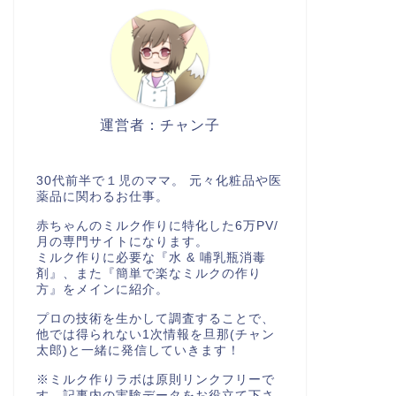
運営者：チャン子
30代前半で１児のママ。 元々化粧品や医
薬品に関わるお仕事。
赤ちゃんのミルク作りに特化した6万PV/
月の専門サイトになります。
ミルク作りに必要な『水 & 哺乳瓶消毒
剤』、また『簡単で楽なミルクの作り
方』をメインに紹介。
プロの技術を生かして調査することで、
他では得られない1次情報を旦那(チャン
太郎)と一緒に発信していきます！
※ミルク作りラボは原則リンクフリーで
す。記事内の実験データをお役立て下さ