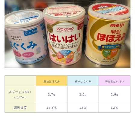
明治ほほえみ
森永はぐくみ
和光堂はいはい
スプーン１杯
(ミ
2.7g
2.6g
2.6g
ルク20ml)
調乳濃度
13.5％
13％
13％