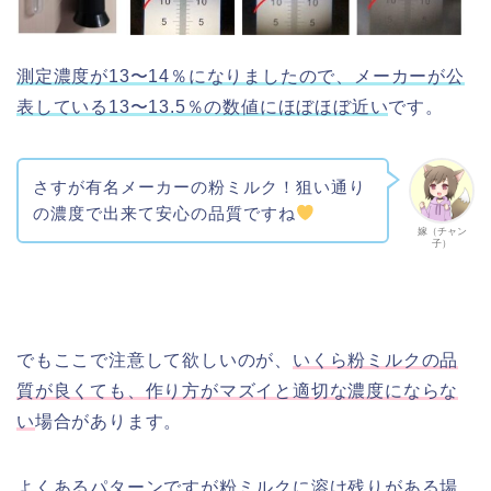
測定濃度が13〜14％になりましたので、メーカーが公
表している13〜13.5％の数値にほぼほぼ近い
です。
さすが有名メーカーの粉ミルク！狙い通り
の濃度で出来て安心の品質ですね
嫁（チャン
子）
でもここで注意して欲しいのが、
いくら粉ミルクの品
質が良くても、作り方がマズイと適切な濃度にならな
い
場合があります。
よくあるパターンですが粉ミルクに溶け残りがある場