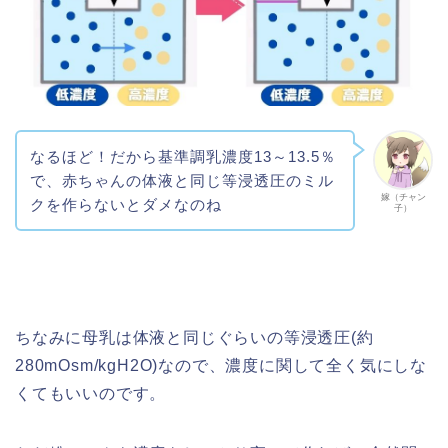
なるほど！だから基準調乳濃度13～13.5％
で、赤ちゃんの体液と同じ等浸透圧のミル
嫁（チャン
クを作らないとダメなのね
子）
ちなみに母乳は体液と同じぐらいの等浸透圧(約
280mOsm/kgH2O)なので、濃度に関して全く気にしな
くてもいいのです。