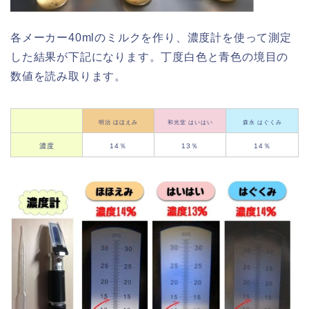
各メーカー40mlのミルクを作り、濃度計を使って測定
した結果が下記になります。丁度白色と青色の境目の
数値を読み取ります。
明治 ほほえみ
和光堂 はいはい
森永 はぐくみ
濃度
14％
13％
14％