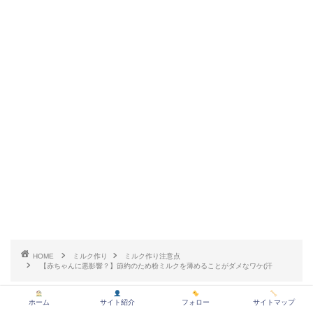
HOME
ミルク作り
ミルク作り注意点
【赤ちゃんに悪影響？】節約のため粉ミルクを薄めることがダメなワケ(汗
ホーム
サイト紹介
フォロー
サイトマップ