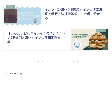
ミルクポン液体とS顆粒タイプの塩素濃
度と希釈方法【計算式にて一瞬で分か
る...
【いったいどれぐらいもつの？】ミルト
ンCP錠剤と液体タイプの使用期限を
教...
スポンサーリンク