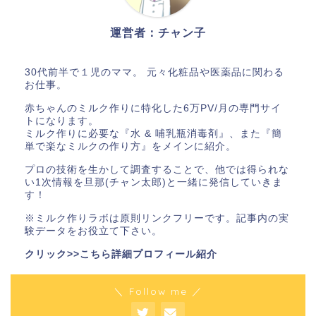
運営者：チャン子
30代前半で１児のママ。 元々化粧品や医薬品に関わる
お仕事。
赤ちゃんのミルク作りに特化した6万PV/月の専門サイ
トになります。
ミルク作りに必要な『水 & 哺乳瓶消毒剤』、また『簡
単で楽なミルクの作り方』をメインに紹介。
プロの技術を生かして調査することで、他では得られな
い1次情報を旦那(チャン太郎)と一緒に発信していきま
す！
※ミルク作りラボは原則リンクフリーです。記事内の実
験データをお役立て下さい。
クリック>>こちら詳細プロフィール紹介
＼ Follow me ／