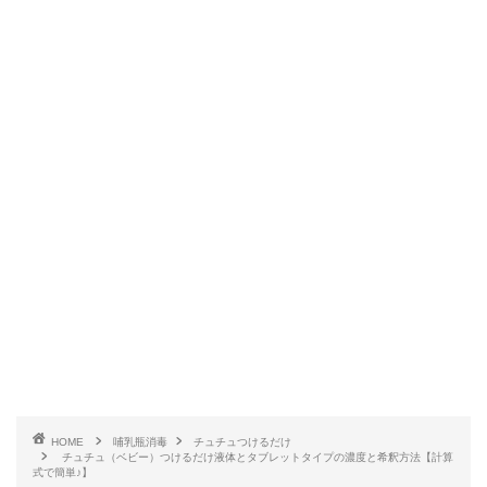
HOME
哺乳瓶消毒
チュチュつけるだけ
チュチュ（ベビー）つけるだけ液体とタブレットタイプの濃度と希釈方法【計算
式で簡単♪】