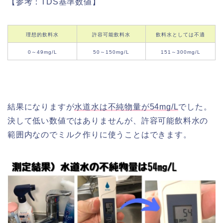
【参考：TDS基準数値】
理想的飲料水
許容可能飲料水
飲料水としては不適
0～49mg/L
50～150mg/L
151～300mg/L
結果になりますが
水道水は不純物量が54mg/L
でした。
決して低い数値ではありませんが、許容可能飲料水の
範囲内なのでミルク作りに使うことはできます。