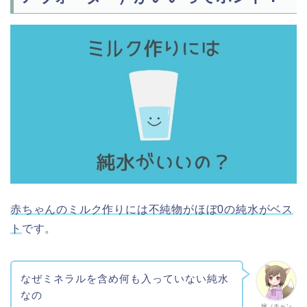
赤ちゃんのミルク作りには不純物がほぼ0の純水がベス
ト
です。
なぜミネラルを含め何も入っていない純水
なの
嫁（チャン