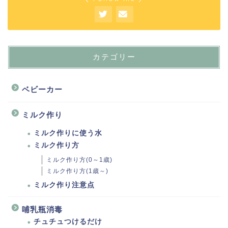
カテゴリー
ベビーカー
ミルク作り
ミルク作りに使う水
ミルク作り方
ミルク作り方(0～1歳)
ミルク作り方(1歳～)
ミルク作り注意点
哺乳瓶消毒
チュチュつけるだけ